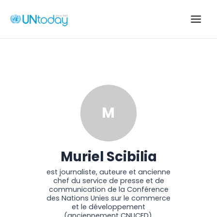
Skip
to
Main
content
Men
M
Muriel Scibilia
est journaliste, auteure et ancienne
chef du service de presse et de
communication de la Conférence
des Nations Unies sur le commerce
et le développement
(anciennement CNUCED).