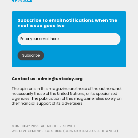
Subscribe to email notifications when the
next issue goes live
Contact us:
admin@untoday.org
The opinions in this magazine are those of the authors, not
necessarily those of the United Nations, or its specialized
agencies. The publication of this magazine relies solely on
the financial support of its advertisers.
© UN TODAY 2025. ALL RIGHTS RESERVED.
WEB DEVELOPMENT: JUGO STUDIO (GONZALO CASTRO & JULIETA VELA)