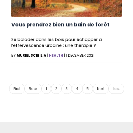
Vous prendrez bien un bain de forêt
Se balader dans les bois pour échapper à
l’effervescence urbaine : une thérapie ?
BY
MURIEL SCIBILIA
|
HEALTH
|
1 DECEMBER 2021
First
Back
1
2
3
4
5
Next
Last