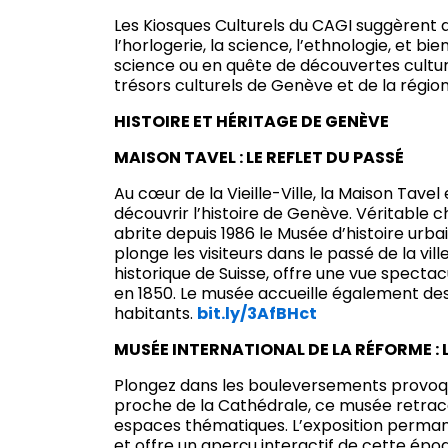
Les Kiosques Culturels du CAGI suggèrent d
l’horlogerie, la science, l’ethnologie, et b
science ou en quête de découvertes cultur
trésors culturels de Genève et de la région
HISTOIRE ET HÉRITAGE DE GENÈVE
MAISON TAVEL : LE REFLET DU PASSÉ
Au cœur de la Vieille-Ville, la Maison Tav
découvrir l’histoire de Genève. Véritable c
abrite depuis 1986 le Musée d’histoire urb
plonge les visiteurs dans le passé de la vil
historique de Suisse, offre une vue spectac
en 1850. Le musée accueille également des 
habitants.
bit.ly/3AfBHct
MUSÉE INTERNATIONAL DE LA RÉFORME :
Plongez dans les bouleversements provoqué
proche de la Cathédrale, ce musée retrace
espaces thématiques. L’exposition permane
et offre un aperçu interactif de cette ép