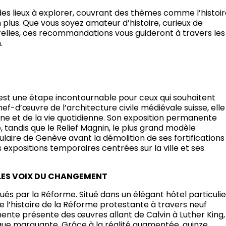
es lieux à explorer, couvrant des thèmes comme l’histoir
ien plus. Que vous soyez amateur d’histoire, curieux de
elles, ces recommandations vous guideront à travers les
.
el est une étape incontournable pour ceux qui souhaitent
hef-d’œuvre de l’architecture civile médiévale suisse, elle
aine et de la vie quotidienne. Son exposition permanente
le, tandis que le Relief Magnin, le plus grand modèle
ulaire de Genève avant la démolition de ses fortifications
expositions temporaires centrées sur la ville et ses
 LES VOIX DU CHANGEMENT
s par la Réforme. Situé dans un élégant hôtel particulie
 l’histoire de la Réforme protestante à travers neuf
nte présente des œuvres allant de Calvin à Luther King,
oque marquante. Grâce à la réalité augmentée, quinze