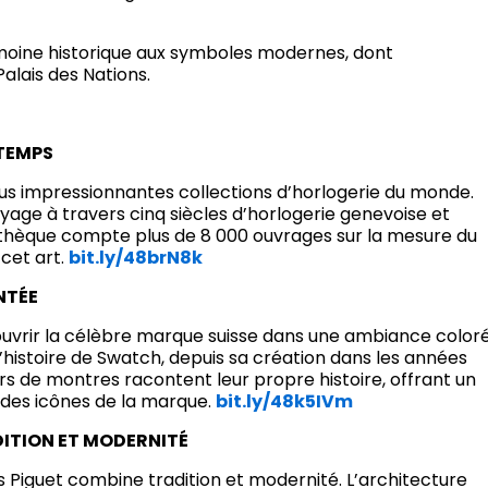
ine historique aux symboles modernes, dont
alais des Nations.
 TEMPS
lus impressionnantes collections d’horlogerie du monde.
oyage à travers cinq siècles d’horlogerie genevoise et
othèque compte plus de 8 000 ouvrages sur la mesure du
cet art.
bit.ly/48brN8k
NTÉE
ouvrir la célèbre marque suisse dans une ambiance color
 l’histoire de Swatch, depuis sa création dans les années
ers de montres racontent leur propre histoire, offrant un
t des icônes de la marque.
bit.ly/48k5IVm
DITION ET MODERNITÉ
s Piguet combine tradition et modernité. L’architecture