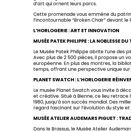
d’art qui ornent leurs parcs.
Cette promenade vous emmène du patrimo
l’incontournable “Broken Chair” devant le P
L’HORLOGERIE : ART ET INNOVATION
MUSÉE PATEK PHILIPPE : LA NOBLESSE DU
Le Musée Patek Philippe abrite l’une des p
Avec plus de 2 500 pièces, il propose un v
européenne. En plus des montres, la bibli
temps, offrant une perspective unique sur 
PLANET SWATCH : L’HORLOGERIE RÉINVE
Le musée Planet Swatch vous invite à déc
et créative. Situé à Bienne, ce lieu retrace
1980, jusqu’à son succès mondial. Des milli
regard fascinant sur l’évolution du style e
MUSÉE ATELIER AUDEMARS PIGUET : TRA
Dans le Brassus, le Musée Atelier Audemar