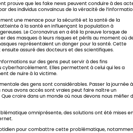
nt prouve que les fake news peuvent conduire à des act
 par des individus convaincus de la véracité de l’informatio
ement une menace pour la sécurité et la santé de la
atteinte à la santé en influençant la population à
gereuses. Le Coronavirus en a été la preuve lorsque de
r des masques à leurs risques et périls au moment où d
masques représentaient un danger pour la santé. Cette
ensuite assuré des docteurs et des scientifiques.
nformations sur des gens peut servir à des fins
u cyberharcèlement. Elles permettent à celui qui les a
nt de nuire à la victime.
 mentale des gens sont considérables. Passer la journée 
 nous avons accès sont vraies peut faire naître un
n. Que croire dans un monde où nous devons nous méfier 
oblématique omniprésente, des solutions ont été mises e
ernet.
u quotidien pour combattre cette problématique, notamme