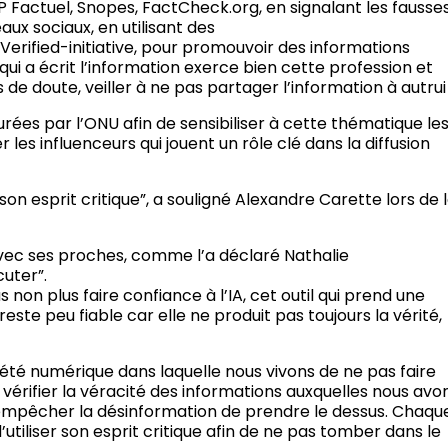
FP Factuel, Snopes, FactCheck.org, en signalant les fausse
eaux sociaux, en utilisant des
Verified-initiative, pour promouvoir des informations
te qui a écrit l’information exerce bien cette profession et
s de doute, veiller à ne pas partager l’information à autrui 
ées par l’ONU afin de sensibiliser à cette thématique le
er les influenceurs qui jouent un rôle clé dans la diffusion
on esprit critique”, a souligné Alexandre Carette lors de 
avec ses proches, comme l’a déclaré Nathalie
cuter”.
s non plus faire confiance à l’IA, cet outil qui prend une
este peu fiable car elle ne produit pas toujours la vérité,
ciété numérique dans laquelle nous vivons de ne pas faire
vérifier la véracité des informations auxquelles nous avo
 empêcher la désinformation de prendre le dessus. Chaqu
d’utiliser son esprit critique afin de ne pas tomber dans le