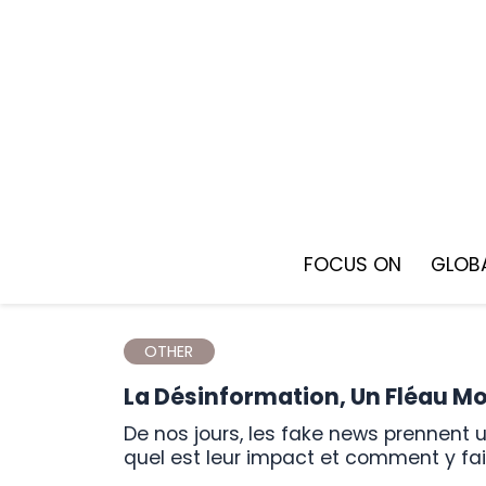
Skip
to
content
FOCUS ON
GLOBA
OTHER
La Désinformation, Un Fléau M
De nos jours, les fake news prennent une place de plus en plus importante dans la société. Mais
quel est leur impact et comment y fai