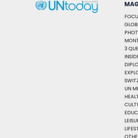
MAG
FOCU
GLOB
PHOT
MON
3 QU
INSID
DIPL
EXPL
SWIT
UN M
HEAL
CULT
EDUC
LEISU
LIFES
OTHE